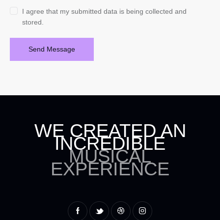
I agree that my submitted data is being collected and
stored.
Send Message
WE CREATED AN
INCREDIBLE
MUSICAL
EXPERIENCE