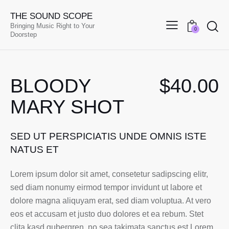
THE SOUND SCOPE
Bringing Music Right to Your
0
Doorstep
BLOODY
$40.00
MARY SHOT
SED UT PERSPICIATIS UNDE OMNIS ISTE
NATUS ET
Lorem ipsum dolor sit amet, consetetur sadipscing elitr,
sed diam nonumy eirmod tempor invidunt ut labore et
dolore magna aliquyam erat, sed diam voluptua. At vero
eos et accusam et justo duo dolores et ea rebum. Stet
clita kasd gubergren, no sea takimata sanctus est Lorem